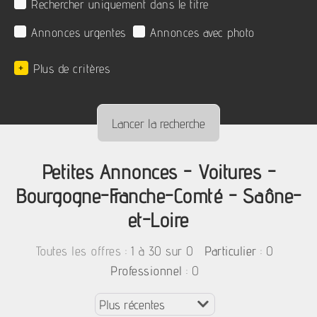
Rechercher uniquement dans le titre
Annonces urgentes
Annonces avec photo
+
Plus de critères
Petites Annonces - Voitures -
Bourgogne-Franche-Comté - Saône-
et-Loire
:
1 à 30 sur 0
: 0
Toutes les offres
Particulier
: 0
Professionnel