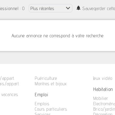
: 0
fessionnel
Sauvegarder cett
Aucune annonce ne correspond à votre recherche
/appart.
Puériculture
Jeux vidéo
is./appart.
Montres et bijoux
Habitation
Emploi
e vacances
Mobilier
Emplois
Electromén
Cours particuliers
Brico/jardi
Services
Décoration