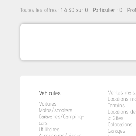
:
1 à 30 sur 0
: 0
Toutes les offres
Particulier
Pro
Vehicules
Ventes mais.
Locations ma
Voitures
Terrains
Motos/scooters
Locations d
Caravanes/Camping-
& Gîtes
cars
Colocations
Utilitaires
Garages
Accessoires/pièces