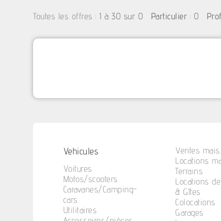
:
1 à 30 sur 0
: 0
Toutes les offres
Particulier
Pro
Vehicules
Ventes mais.
Locations ma
Voitures
Terrains
Motos/scooters
Locations d
Caravanes/Camping-
& Gîtes
cars
Colocations
Utilitaires
Garages
Accessoires/pièces