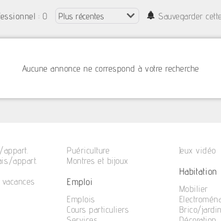
: 0
fessionnel
Sauvegarder cett
Aucune annonce ne correspond à votre recherche
/appart.
Puériculture
Jeux vidéo
is./appart.
Montres et bijoux
Habitation
Emploi
e vacances
Mobilier
Emplois
Electromén
Cours particuliers
Brico/jardi
Services
Décoration