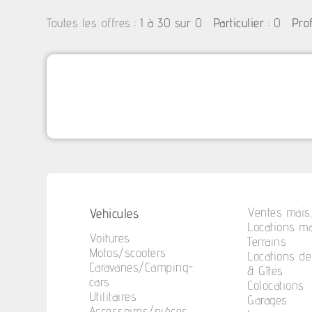
:
1 à 30 sur 0
: 0
Toutes les offres
Particulier
Pro
Vehicules
Ventes mais.
Locations ma
Voitures
Terrains
Motos/scooters
Locations d
Caravanes/Camping-
& Gîtes
cars
Colocations
Utilitaires
Garages
Accessoires/pièces