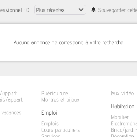
: 0
fessionnel
Sauvegarder cett
Aucune annonce ne correspond à votre recherche
/appart.
Puériculture
Jeux vidéo
is./appart.
Montres et bijoux
Habitation
Emploi
e vacances
Mobilier
Emplois
Electromén
Cours particuliers
Brico/jardi
Services
Décoration