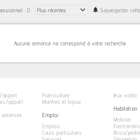
: 0
fessionnel
Sauvegarder cett
Aucune annonce ne correspond à votre recherche
/appart.
Puériculture
Jeux vidéo
is./appart.
Montres et bijoux
Habitation
Emploi
e vacances
Mobilier
Emplois
Electromén
Cours particuliers
Brico/jardi
Services
Décoration