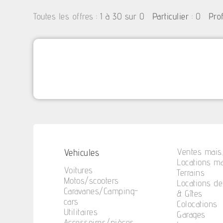
:
1 à 30 sur 0
: 0
Toutes les offres
Particulier
Pro
Vehicules
Ventes mais.
Locations ma
Voitures
Terrains
Motos/scooters
Locations d
Caravanes/Camping-
& Gîtes
cars
Colocations
Utilitaires
Garages
Accessoires/pièces