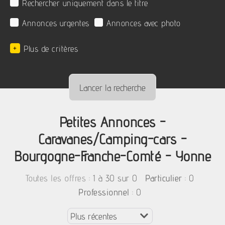
Rechercher uniquement dans le titre
Annonces urgentes
Annonces avec photo
+
Plus de critères
Petites Annonces -
Caravanes/Camping-cars -
Bourgogne-Franche-Comté - Yonne
:
1 à 30 sur 0
: 0
Toutes les offres
Particulier
: 0
Professionnel