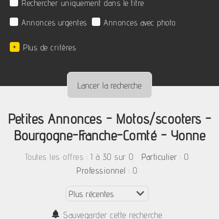
Rechercher uniquement dans le titre
Annonces urgentes
Annonces avec photo
+
Plus de critères
Petites Annonces - Motos/scooters -
Bourgogne-Franche-Comté - Yonne
:
1 à 30 sur 0
: 0
Toutes les offres
Particulier
: 0
Professionnel
Sauvegarder cette recherche