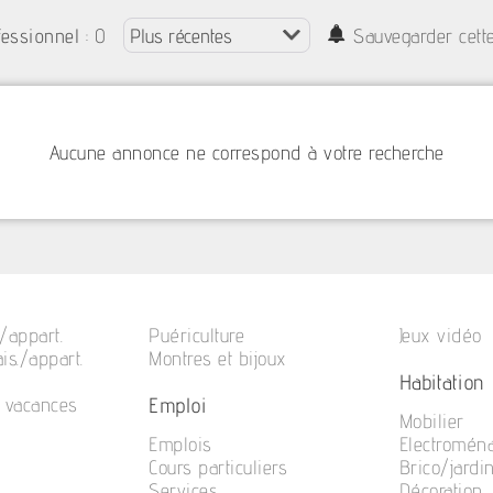
: 0
fessionnel
Sauvegarder cett
Aucune annonce ne correspond à votre recherche
/appart.
Puériculture
Jeux vidéo
is./appart.
Montres et bijoux
Habitation
Emploi
e vacances
Mobilier
Emplois
Electromén
Cours particuliers
Brico/jardi
Services
Décoration