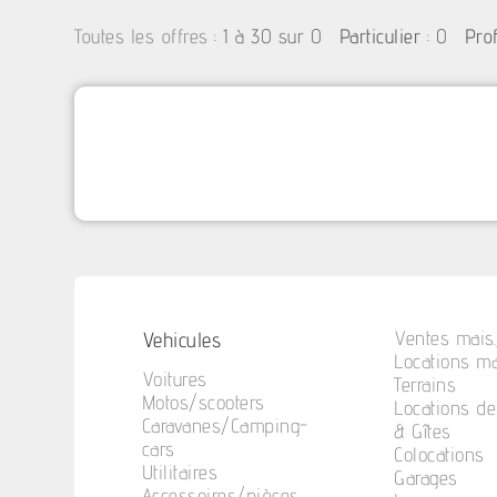
:
1 à 30 sur 0
: 0
Toutes les offres
Particulier
Pro
Vehicules
Ventes mais.
Locations ma
Voitures
Terrains
Motos/scooters
Locations d
Caravanes/Camping-
& Gîtes
cars
Colocations
Utilitaires
Garages
Accessoires/pièces