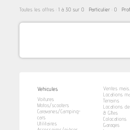
:
1 à 30 sur 0
: 0
Toutes les offres
Particulier
Pro
Vehicules
Ventes mais.
Locations ma
Voitures
Terrains
Motos/scooters
Locations d
Caravanes/Camping-
& Gîtes
cars
Colocations
Utilitaires
Garages
Accessoires/pièces