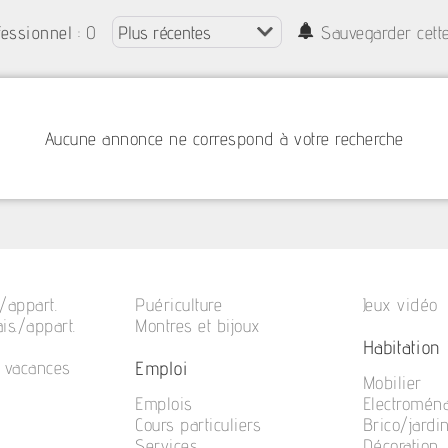
: 0
fessionnel
Sauvegarder cett
Aucune annonce ne correspond à votre recherche
/appart.
Puériculture
Jeux vidéo
is./appart.
Montres et bijoux
Habitation
Emploi
e vacances
Mobilier
Emplois
Electromén
Cours particuliers
Brico/jardi
Services
Décoration