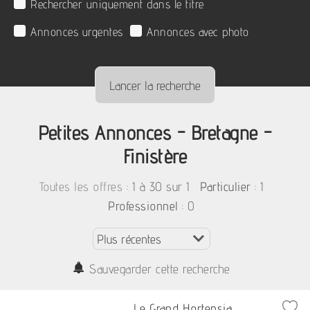
Rechercher uniquement dans le titre
Annonces urgentes
Annonces avec photo
Petites Annonces - Bretagne -
Finistère
:
1 à 30 sur 1
: 1
Toutes les offres
Particulier
: 0
Professionnel
Sauvegarder cette recherche
Le Grand Hortensia