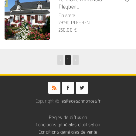
Pleyben...
Finistère
29190 PLEYBEN
250,00 €
<
1
>
Copyright ©
lesitedesannonces.fr
Règles de diffusion
Conditions générales d'utilisation
Conditions générales de vente