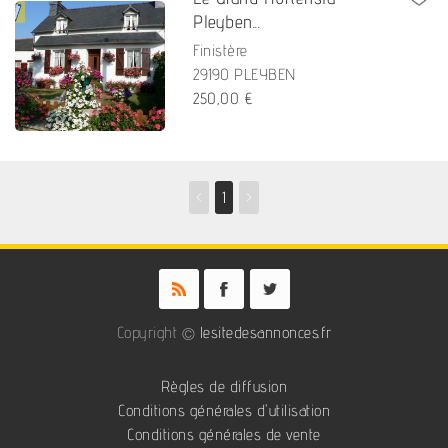
Pleyben...
Finistère
29190 PLEYBEN
250,00 €
<
1
>
Copyright ©
lesitedesannonces.fr
Règles de diffusion
Conditions générales d'utilisation
Conditions générales de vente