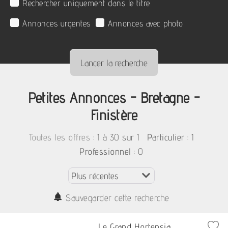
Rechercher uniquement dans le titre
Annonces urgentes
Annonces avec photo
Petites Annonces - Bretagne -
Finistère
:
1 à 30 sur 1
: 1
Toutes les offres
Particulier
: 0
Professionnel
Sauvegarder cette recherche
Le Grand Hortensia