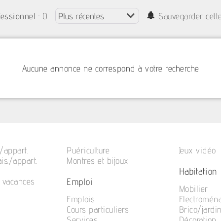
: 0
fessionnel
Sauvegarder cett
Aucune annonce ne correspond à votre recherche
/appart.
Puériculture
Jeux vidéo
is./appart.
Montres et bijoux
Habitation
Emploi
e vacances
Mobilier
Emplois
Electromén
Cours particuliers
Brico/jardi
Services
Décoration