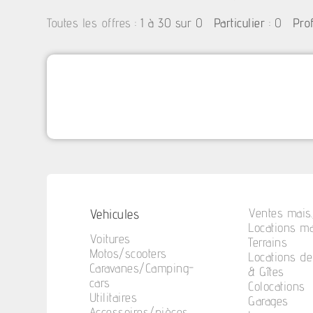
:
1 à 30 sur 0
: 0
Toutes les offres
Particulier
Pro
Vehicules
Ventes mais.
Locations ma
Voitures
Terrains
Motos/scooters
Locations d
Caravanes/Camping-
& Gîtes
cars
Colocations
Utilitaires
Garages
Accessoires/pièces