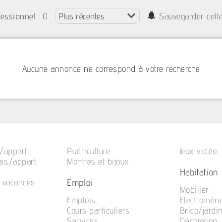
: 0
fessionnel
Sauvegarder cett
Aucune annonce ne correspond à votre recherche
/appart.
Puériculture
Jeux vidéo
is./appart.
Montres et bijoux
Habitation
Emploi
e vacances
Mobilier
Emplois
Electromén
Cours particuliers
Brico/jardi
Services
Décoration