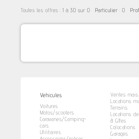
:
1 à 30 sur 0
: 0
Toutes les offres
Particulier
Pro
Vehicules
Ventes mais.
Locations ma
Voitures
Terrains
Motos/scooters
Locations d
Caravanes/Camping-
& Gîtes
cars
Colocations
Utilitaires
Garages
Accessoires/pièces