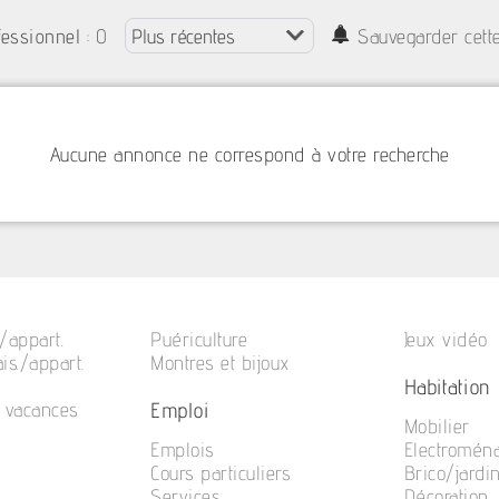
: 0
fessionnel
Sauvegarder cett
Aucune annonce ne correspond à votre recherche
/appart.
Puériculture
Jeux vidéo
is./appart.
Montres et bijoux
Habitation
Emploi
e vacances
Mobilier
Emplois
Electromén
Cours particuliers
Brico/jardi
Services
Décoration