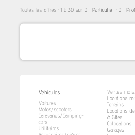
:
1 à 30 sur 0
: 0
Toutes les offres
Particulier
Pro
Vehicules
Ventes mais.
Locations ma
Voitures
Terrains
Motos/scooters
Locations d
Caravanes/Camping-
& Gîtes
cars
Colocations
Utilitaires
Garages
Accessoires/pièces