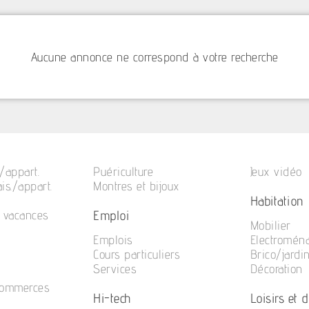
Aucune annonce ne correspond à votre recherche
/appart.
Puériculture
Jeux vidéo
is./appart.
Montres et bijoux
Habitation
Emploi
e vacances
Mobilier
Emplois
Electromén
Cours particuliers
Brico/jardi
Services
Décoration
commerces
Hi-tech
Loisirs et di