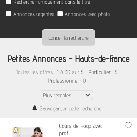
Rechercher uniquement dans le titre
Annonces urgentes
Annonces avec photo
Petites Annonces - Hauts-de-France
:
1 à 30 sur 5
: 5
Toutes les offres
Particulier
: 0
Professionnel
Sauvegarder cette recherche
Cours de Yoga avec
prof...