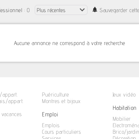
: 0
fessionnel
Sauvegarder cett
Aucune annonce ne correspond à votre recherche
/appart.
Puériculture
Jeux vidéo
is./appart.
Montres et bijoux
Habitation
Emploi
e vacances
Mobilier
Emplois
Electromén
Cours particuliers
Brico/jardi
Services
Décoration