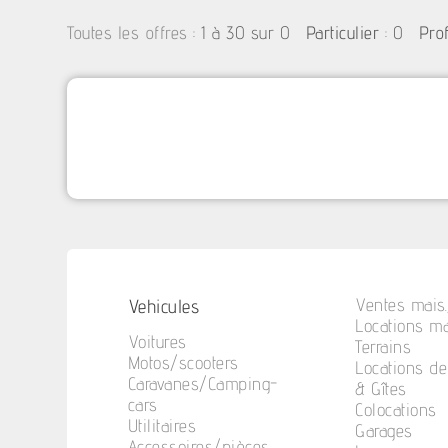
:
1 à 30 sur 0
: 0
Toutes les offres
Particulier
Pro
Vehicules
Ventes mais.
Locations ma
Voitures
Terrains
Motos/scooters
Locations d
Caravanes/Camping-
& Gîtes
cars
Colocations
Utilitaires
Garages
Accessoires/pièces