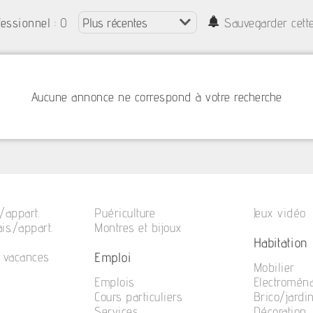
: 0
fessionnel
Sauvegarder cett
Aucune annonce ne correspond à votre recherche
/appart.
Puériculture
Jeux vidéo
is./appart.
Montres et bijoux
Habitation
Emploi
e vacances
Mobilier
Emplois
Electromén
Cours particuliers
Brico/jardi
Services
Décoration