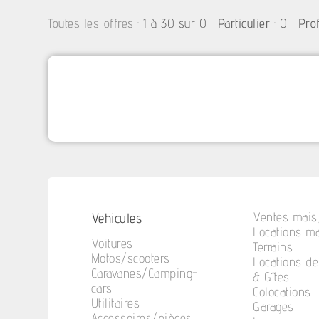
:
1 à 30 sur 0
: 0
Toutes les offres
Particulier
Pro
Vehicules
Ventes mais.
Locations ma
Voitures
Terrains
Motos/scooters
Locations d
Caravanes/Camping-
& Gîtes
cars
Colocations
Utilitaires
Garages
Accessoires/pièces