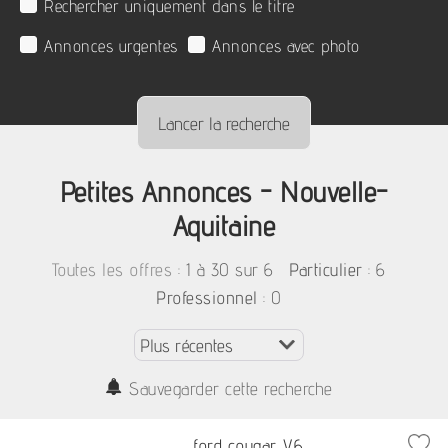
Rechercher uniquement dans le titre
Annonces urgentes
Annonces avec photo
Petites Annonces - Nouvelle-
Aquitaine
:
1 à 30 sur 6
: 6
Toutes les offres
Particulier
: 0
Professionnel
Sauvegarder cette recherche
ford cougar V6