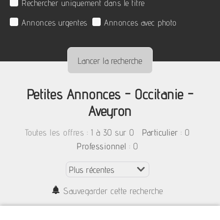
Rechercher uniquement dans le titre
Annonces urgentes
Annonces avec photo
Petites Annonces - Occitanie -
Aveyron
:
1 à 30 sur 0
: 0
Toutes les offres
Particulier
: 0
Professionnel
Sauvegarder cette recherche