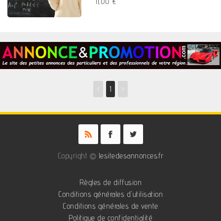
11,00 €
<
1
>
Copyright ©
lesitedesannonces.fr
Règles de diffusion
Conditions générales d'utilisation
Conditions générales de vente
Politique de confidentialité