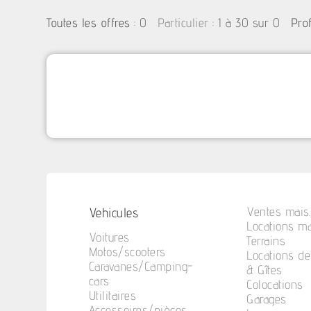
:
0
: 1 à 30 sur 0
Toutes les offres
Particulier
Pro
Vehicules
Ventes mais.
Locations ma
Voitures
Terrains
Motos/scooters
Locations d
Caravanes/Camping-
& Gîtes
cars
Colocations
Utilitaires
Garages
Accessoires/pièces