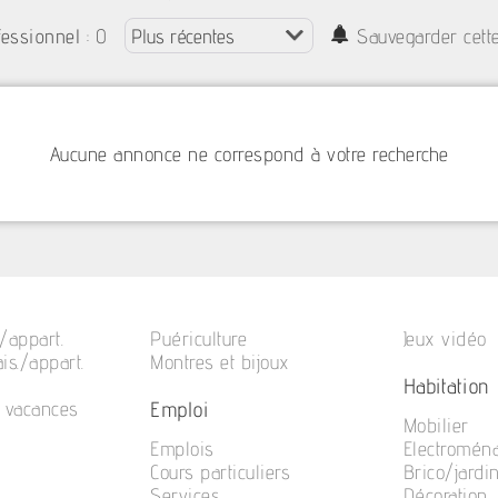
: 0
fessionnel
Sauvegarder cett
Aucune annonce ne correspond à votre recherche
/appart.
Puériculture
Jeux vidéo
is./appart.
Montres et bijoux
Habitation
Emploi
e vacances
Mobilier
Emplois
Electromén
Cours particuliers
Brico/jardi
Services
Décoration