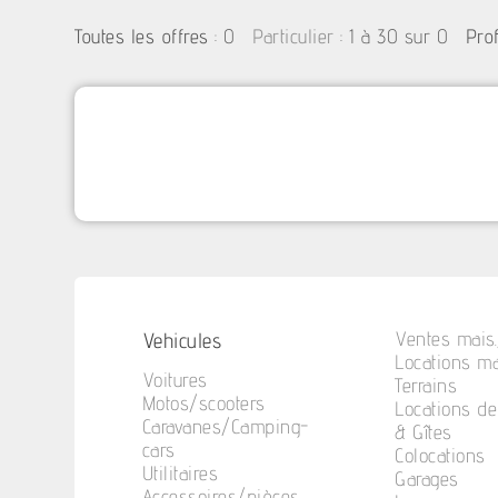
:
0
: 1 à 30 sur 0
Toutes les offres
Particulier
Pro
Vehicules
Ventes mais.
Locations ma
Voitures
Terrains
Motos/scooters
Locations d
Caravanes/Camping-
& Gîtes
cars
Colocations
Utilitaires
Garages
Accessoires/pièces