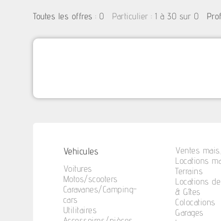
:
0
: 1 à 30 sur 0
Toutes les offres
Particulier
Pro
Vehicules
Ventes mais.
Locations ma
Voitures
Terrains
Motos/scooters
Locations d
Caravanes/Camping-
& Gîtes
cars
Colocations
Utilitaires
Garages
Accessoires/pièces