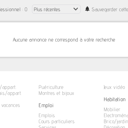
: 0
fessionnel
Sauvegarder cett
Aucune annonce ne correspond à votre recherche
/appart.
Puériculture
Jeux vidéo
is./appart.
Montres et bijoux
Habitation
Emploi
e vacances
Mobilier
Emplois
Electromén
Cours particuliers
Brico/jardi
Services
Décoration