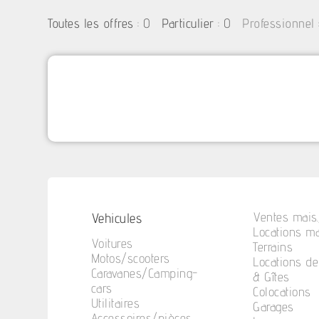
:
0
: 0
Toutes les offres
Particulier
Professionnel
Vehicules
Ventes mais.
Locations ma
Voitures
Terrains
Motos/scooters
Locations d
Caravanes/Camping-
& Gîtes
cars
Colocations
Utilitaires
Garages
Accessoires/pièces