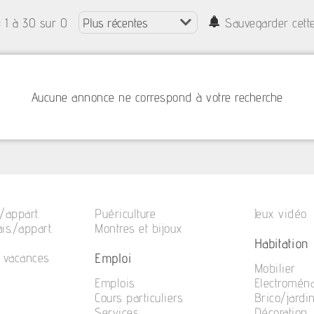
: 1 à 30 sur 0
Sauvegarder cett
Aucune annonce ne correspond à votre recherche
/appart.
Puériculture
Jeux vidéo
is./appart.
Montres et bijoux
Habitation
Emploi
e vacances
Mobilier
Emplois
Electromén
Cours particuliers
Brico/jardi
Services
Décoration