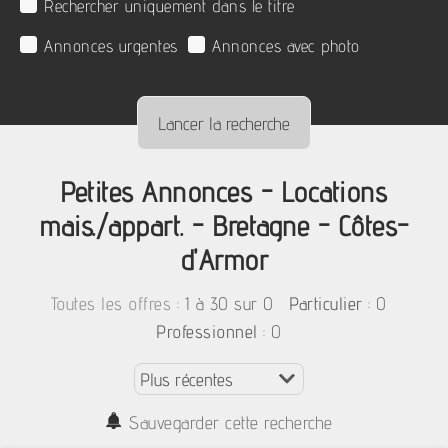
Rechercher uniquement dans le titre
Annonces urgentes
Annonces avec photo
Petites Annonces - Locations
mais./appart. - Bretagne - Côtes-
d'Armor
:
1 à 30 sur 0
: 0
Toutes les offres
Particulier
: 0
Professionnel
Sauvegarder cette recherche