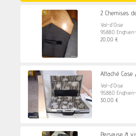
2 Chemises d
Val-d'Oise
95880 Enghien-le
20,00 €
Attaché Case 
Val-d'Oise
95880 Enghien-le
30,00 €
Perseuse & vi