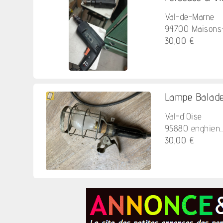
Val-de-Marne
94700 Maisons-A
30,00 €
Lampe Balad
Val-d'Oise
95880 enghien..
30,00 €