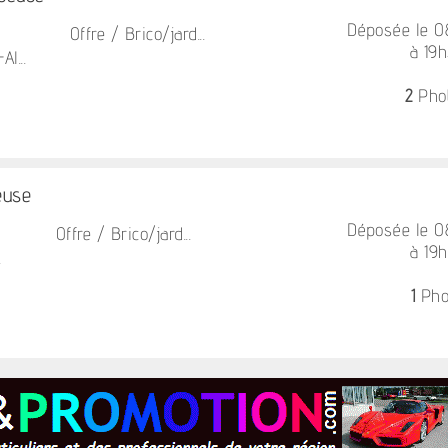
Déposée le 
Offre / Brico/jard...
à 19
l...
2
Pho
euse
Déposée le 
Offre / Brico/jard...
à 19
.
1
Pho