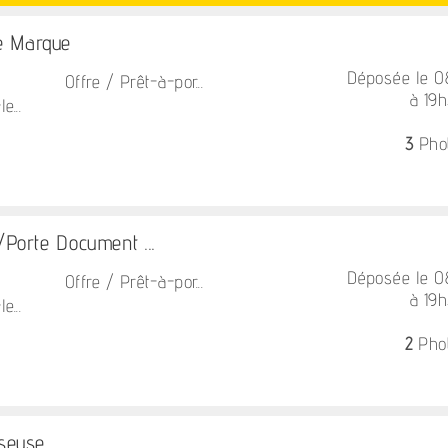
e Marque
Déposée le 
Offre / Prêt-à-por...
à 19
...
3
Pho
/Porte Document ...
Déposée le 
Offre / Prêt-à-por...
à 19
...
2
Pho
seuse