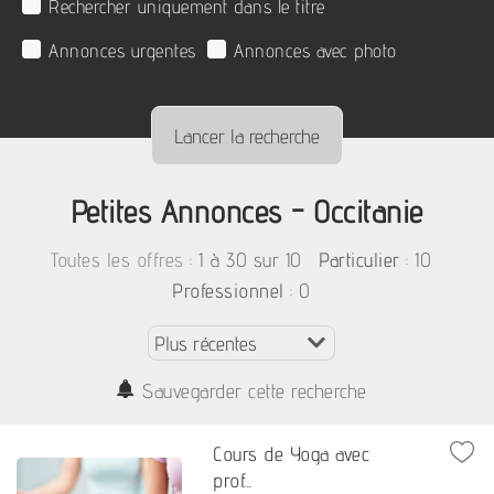
Rechercher uniquement dans le titre
Annonces urgentes
Annonces avec photo
Petites Annonces - Occitanie
:
1 à 30 sur 10
: 10
Toutes les offres
Particulier
: 0
Professionnel
Sauvegarder cette recherche
Cours de Yoga avec
prof...