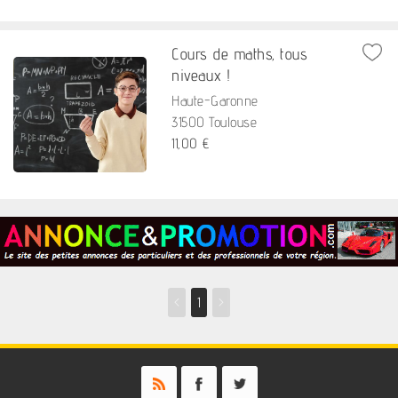
Cours de maths, tous
niveaux !
Haute-Garonne
31500 Toulouse
11,00 €
<
1
>