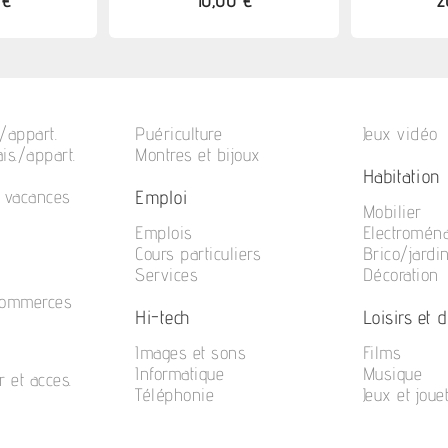
 €
10,00 €
2
/appart.
Puériculture
Jeux vidéo
is./appart.
Montres et bijoux
Habitation
Emploi
e vacances
Mobilier
Emplois
Electromén
Cours particuliers
Brico/jardi
Services
Décoration
commerces
Hi-tech
Loisirs et di
Images et sons
Films
Informatique
Musique
r et acces.
Téléphonie
Jeux et joue