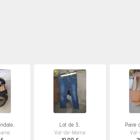
dale...
Lot de 3...
Paire 
arne
Val-de-Marne
Val