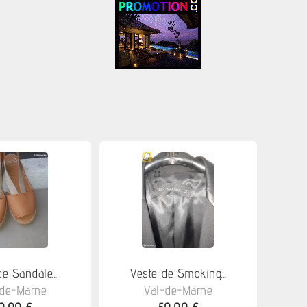
de Sandale...
Veste de Smoking...
-de-Marne
Val-de-Marne