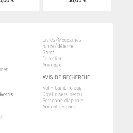
0,00 €
50,00 €
Livres/Magazines
Forme/détente
Sport
Collection
Animaux
ager
n
AVIS DE RECHERCHE
Vol - Cambriolage
vertis.
Objet divers perdu
Personne disparue
Animal disparu
ts