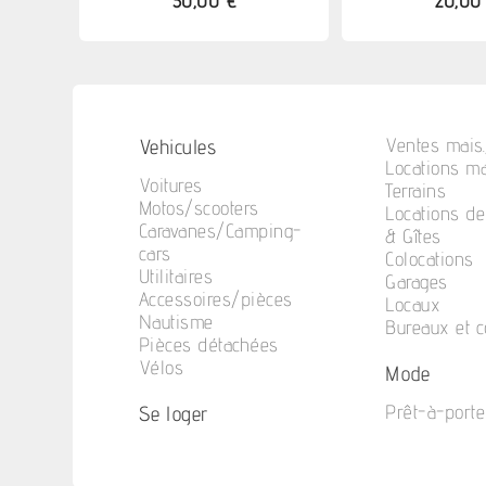
30,00 €
20,00
Vehicules
Ventes mais.
Locations ma
Voitures
Terrains
Motos/scooters
Locations d
Caravanes/Camping-
& Gîtes
cars
Colocations
Utilitaires
Garages
Accessoires/pièces
Locaux
Nautisme
Bureaux et 
Pièces détachées
Vélos
Mode
Se loger
Prêt-à-porte